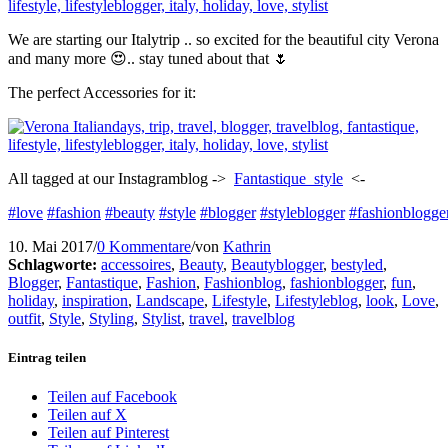
We are starting our Italytrip .. so excited for the beautiful city Verona
and many more 😍.. stay tuned about that 🌷
The perfect Accessories for it:
All tagged at our Instagramblog ->
Fantastique_style
<-
#love
#fashion
#beauty
#style
#blogger
#styleblogger
#fashionblogge
10. Mai 2017
/
0 Kommentare
/
von
Kathrin
Schlagworte:
accessoires
,
Beauty
,
Beautyblogger
,
bestyled
,
Blogger
,
Fantastique
,
Fashion
,
Fashionblog
,
fashionblogger
,
fun
,
holiday
,
inspiration
,
Landscape
,
Lifestyle
,
Lifestyleblog
,
look
,
Love
,
outfit
,
Style
,
Styling
,
Stylist
,
travel
,
travelblog
Eintrag teilen
Teilen auf Facebook
Teilen auf X
Teilen auf Pinterest