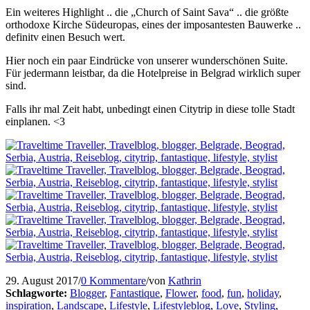
Ein weiteres Highlight .. die „Church of Saint Sava“ .. die größte
orthodoxe Kirche Südeuropas, eines der imposantesten Bauwerke ..
definitv einen Besuch wert.
Hier noch ein paar Eindrücke von unserer wunderschönen Suite.
Für jedermann leistbar, da die Hotelpreise in Belgrad wirklich super
sind.
Falls ihr mal Zeit habt, unbedingt einen Citytrip in diese tolle Stadt
einplanen. <3
29. August 2017
/
0 Kommentare
/
von
Kathrin
Schlagworte:
Blogger
,
Fantastique
,
Flower
,
food
,
fun
,
holiday
,
inspiration
,
Landscape
,
Lifestyle
,
Lifestyleblog
,
Love
,
Styling
,