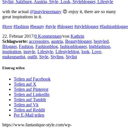
with the actual
@instylegermany
😍 enjoy it, there are so many
great inspirations in it.
#love
#fashion
#beauty
#style
#blogger
#styleblogger
#fashionblogge
22. Februar 2017
/
0 Kommentare
/
von
Kathrin
Schlagworte:
accessoires
,
austria
,
Beautyblogger
,
bestyled
,
Blogger
,
Fashion
,
Fashionblog
,
fashionblogger
,
highfashion
,
inspiration
,
instyle
,
Lifestyle
,
Lifestyleblog
,
look
,
Love
,
makeupartist
,
outfit
,
Style
,
Styling
,
Stylist
Eintrag teilen
Teilen auf Facebook
Teilen auf X
Teilen auf Pinterest
Teilen auf LinkedIn
Teilen auf Tumblr
Teilen auf Vk
Teilen auf Reddit
Per E-Mail teilen
https://www.fantastique-style.com/wp-