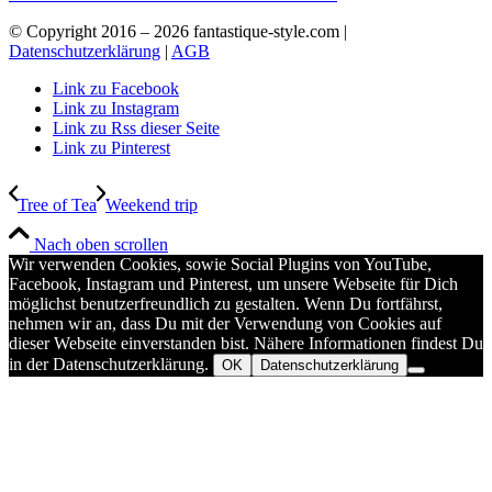
© Copyright 2016 –
2026 fantastique-style.com |
Datenschutzerklärung
|
AGB
Link zu Facebook
Link zu Instagram
Link zu Rss dieser Seite
Link zu Pinterest
Tree of Tea
Weekend trip
Nach oben scrollen
Wir verwenden Cookies, sowie Social Plugins von YouTube,
Facebook, Instagram und Pinterest, um unsere Webseite für Dich
möglichst benutzerfreundlich zu gestalten. Wenn Du fortfährst,
nehmen wir an, dass Du mit der Verwendung von Cookies auf
dieser Webseite einverstanden bist. Nähere Informationen findest Du
in der Datenschutzerklärung.
OK
Datenschutzerklärung