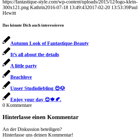
https://fantastique-style.com/wp-content/uploads/2015/12/logo-klein-
300x121.png
Kathrin
2016-07-18 13:49:43
2017-02-20 13:53:39
Paul
Hewitt
Das könnte Dich auch interessieren
Autumn Look of Fantastique-Beauty
It’s all about the details
A little party
Beachlove
Unser Studioliebling 😍🐶
Enjoy your day 😊🍁🍂.
0
Kommentare
Hinterlasse einen Kommentar
An der Diskussion beteiligen?
Hinterlasse uns deinen Kommentar!