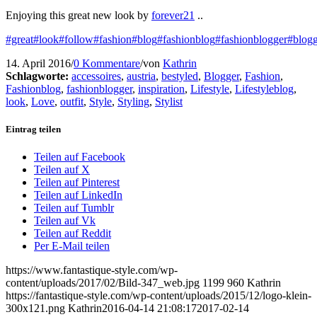
Enjoying this great new look by
forever21
..
#great
#look
#follow
#fashion
#blog
#fashionblog
#fashionblogger
#blogg
14. April 2016
/
0 Kommentare
/
von
Kathrin
Schlagworte:
accessoires
,
austria
,
bestyled
,
Blogger
,
Fashion
,
Fashionblog
,
fashionblogger
,
inspiration
,
Lifestyle
,
Lifestyleblog
,
look
,
Love
,
outfit
,
Style
,
Styling
,
Stylist
Eintrag teilen
Teilen auf Facebook
Teilen auf X
Teilen auf Pinterest
Teilen auf LinkedIn
Teilen auf Tumblr
Teilen auf Vk
Teilen auf Reddit
Per E-Mail teilen
https://www.fantastique-style.com/wp-
content/uploads/2017/02/Bild-347_web.jpg
1199
960
Kathrin
https://fantastique-style.com/wp-content/uploads/2015/12/logo-klein-
300x121.png
Kathrin
2016-04-14 21:08:17
2017-02-14