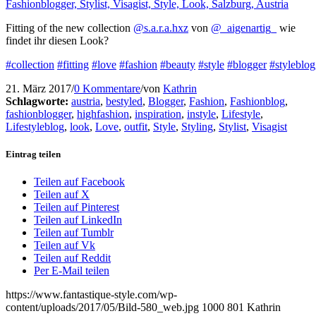
Fitting of the new collection
@s.a.r.a.hxz
von
@_aigenartig_
wie
findet ihr diesen Look?
#collection
#fitting
#love
#fashion
#beauty
#style
#blogger
#styleblog
21. März 2017
/
0 Kommentare
/
von
Kathrin
Schlagworte:
austria
,
bestyled
,
Blogger
,
Fashion
,
Fashionblog
,
fashionblogger
,
highfashion
,
inspiration
,
instyle
,
Lifestyle
,
Lifestyleblog
,
look
,
Love
,
outfit
,
Style
,
Styling
,
Stylist
,
Visagist
Eintrag teilen
Teilen auf Facebook
Teilen auf X
Teilen auf Pinterest
Teilen auf LinkedIn
Teilen auf Tumblr
Teilen auf Vk
Teilen auf Reddit
Per E-Mail teilen
https://www.fantastique-style.com/wp-
content/uploads/2017/05/Bild-580_web.jpg
1000
801
Kathrin