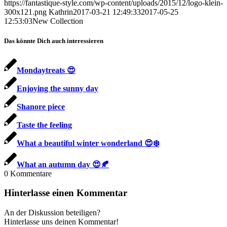
https://fantastique-style.com/wp-content/uploads/2015/12/logo-klein-
300x121.png
Kathrin
2017-03-21 12:49:33
2017-05-25
12:53:03
New Collection
Das könnte Dich auch interessieren
Mondaytreats 😍
Enjoying the sunny day
Shanore piece
Taste the feeling
What a beautiful winter wonderland 😍❄️
What an autumn day 😍🍂
0
Kommentare
Hinterlasse einen Kommentar
An der Diskussion beteiligen?
Hinterlasse uns deinen Kommentar!