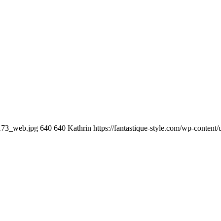
-173_web.jpg
640
640
Kathrin
https://fantastique-style.com/wp-conten