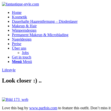
Home
Kosmetik
Dauerhafte Haarentfernung – Diodenlaser
Makeup & Hair
Wimperndesign
Permanent Makeup & Microblading
Nageldesign
Preise
Über uns
Jobs
Get in touch
Menü
Menü
Lifestyle
Look closer :) ..
Love this bag by
www.parfois.com
to feature this outfit. Don’t miss it