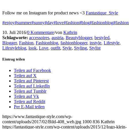
Follow me on Instagram for product news <3
Fantastique_Style
#enjoy
#summer
#sunny
#day
#love
#fashion
#blog
#fashionblog
#fashion
10. Juli 2016
/
0 Kommentare
/
von
Kathrin
Schlagworte:
accessoires
,
austria
,
Beautyblogger
,
bestyled
,
Blogger
,
Fashion
,
Fashionblog
,
fashionblogger
,
instyle
,
Lifestyle
,
Lifestyleblog
,
look
,
Love
,
outfit
,
Style
,
Styling
,
Stylist
Eintrag teilen
Teilen auf Facebook
Teilen auf X
Teilen auf Pinterest
Teilen auf LinkedIn
Teilen auf Tumblr
Teilen auf Vk
Teilen auf Reddit
Per E-Mail teilen
https://www.fantastique-style.com/wp-
content/uploads/2017/02/Bild-408_web.jpg
1000
836
Kathrin
https://fantastique-style.com/wp-content/uploads/2015/12/logo-klein-