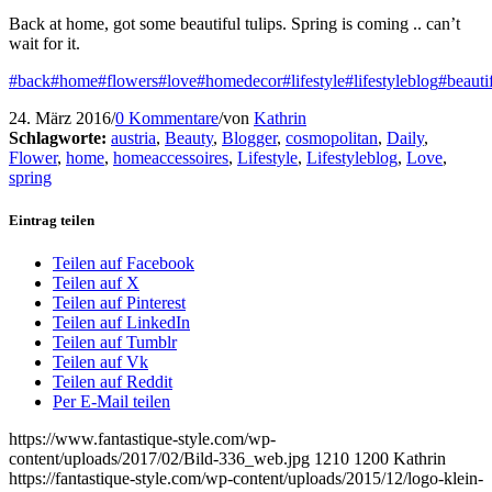
Back at home, got some beautiful tulips. Spring is coming .. can’t
wait for it.
#back
#home
#flowers
#love
#homedecor
#lifestyle
#lifestyleblog
#beauti
24. März 2016
/
0 Kommentare
/
von
Kathrin
Schlagworte:
austria
,
Beauty
,
Blogger
,
cosmopolitan
,
Daily
,
Flower
,
home
,
homeaccessoires
,
Lifestyle
,
Lifestyleblog
,
Love
,
spring
Eintrag teilen
Teilen auf Facebook
Teilen auf X
Teilen auf Pinterest
Teilen auf LinkedIn
Teilen auf Tumblr
Teilen auf Vk
Teilen auf Reddit
Per E-Mail teilen
https://www.fantastique-style.com/wp-
content/uploads/2017/02/Bild-336_web.jpg
1210
1200
Kathrin
https://fantastique-style.com/wp-content/uploads/2015/12/logo-klein-