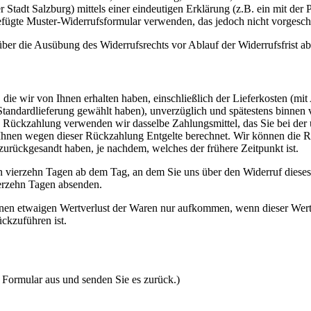
tadt Salzburg) mittels einer eindeutigen Erklärung (z.B. ein mit der P
efügte Muster-Widerrufsformular verwenden, das jedoch nicht vorgeschr
 über die Ausübung des Widerrufsrechts vor Ablauf der Widerrufsfrist a
die wir von Ihnen erhalten haben, einschließlich der Lieferkosten (mit
e Standardlieferung gewählt haben), unverzüglich und spätestens binne
se Rückzahlung verwenden wir dasselbe Zahlungsmittel, das Sie bei der 
 Ihnen wegen dieser Rückzahlung Entgelte berechnet. Wir können die 
zurückgesandt haben, je nachdem, welches der frühere Zeitpunkt ist.
n vierzehn Tagen ab dem Tag, an dem Sie uns über den Widerruf dieses
ierzehn Tagen absenden.
nen etwaigen Wertverlust der Waren nur aufkommen, wenn dieser Wertv
ckzuführen ist.
s Formular aus und senden Sie es zurück.)