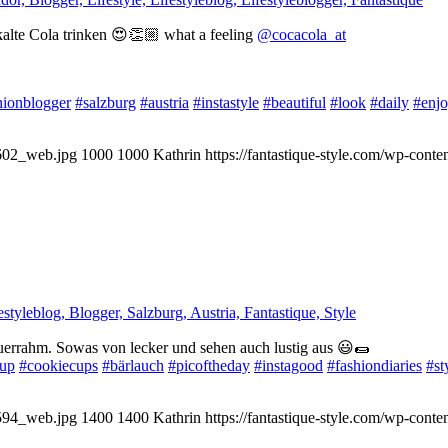
skalte Cola trinken 😍👏🏼 what a feeling
@cocacola_at
hionblogger
#salzburg
#austria
#instastyle
#beautiful
#look
#daily
#enj
-602_web.jpg
1000
1000
Kathrin
https://fantastique-style.com/wp-cont
auerrahm. Sowas von lecker und sehen auch lustig aus 😃🌯
cup
#cookiecups
#bärlauch
#picoftheday
#instagood
#fashiondiaries
#st
-594_web.jpg
1400
1400
Kathrin
https://fantastique-style.com/wp-cont