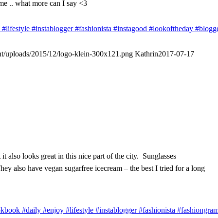
me .. what more can I say <3
y
#lifestyle
#instablogger
#fashionista
#instagood
#lookoftheday
#blogg
ent/uploads/2015/12/logo-klein-300x121.png
Kathrin
2017-07-17
it also looks great in this nice part of the city. Sunglasses
y also have vegan sugarfree icecream – the best I tried for a long
okbook
#daily
#enjoy
#lifestyle
#instablogger
#fashionista
#fashiongra