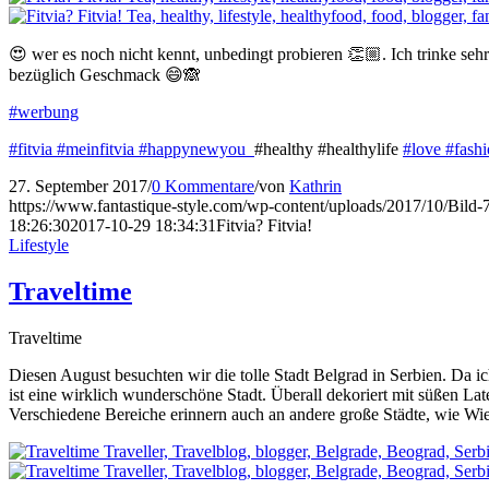
😍 wer es noch nicht kennt, unbedingt probieren 👏🏼. Ich trinke seh
bezüglich Geschmack 😄🙈
#werbung
#fitvia
#meinfitvia
#happynewyou
#healthy #healthylife
#love
#fash
27. September 2017
/
0 Kommentare
/
von
Kathrin
https://www.fantastique-style.com/wp-content/uploads/2017/10/Bild
18:26:30
2017-10-29 18:34:31
Fitvia? Fitvia!
Lifestyle
Traveltime
Traveltime
Diesen August besuchten wir die tolle Stadt Belgrad in Serbien. Da ic
ist eine wirklich wunderschöne Stadt. Überall dekoriert mit süßen La
Verschiedene Bereiche erinnern auch an andere große Städte, wie W