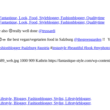
 also 😍really well done
@trussardi
 😍🥗 the best vegan/vegetarien food in Salzburg
@thegreengarden
!! Yo
ashionblogger
#salzburg
#austria
#
instastyle
#beautiful
#look
#myphoto
-689_web.jpg
1000
909
Kathrin
https://fantastique-style.com/wp-conte