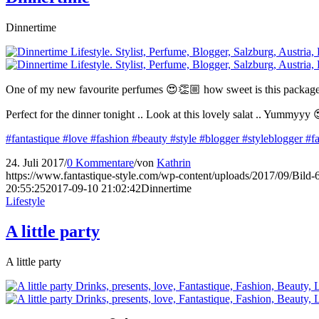
Dinnertime
One of my new favourite perfumes 😍👏🏼 how sweet is this package
Perfect for the dinner tonight .. Look at this lovely salat .. Yummyyy
#fantastique
#love
#fashion
#beauty
#style
#blogger
#styleblogger
#f
24. Juli 2017
/
0 Kommentare
/
von
Kathrin
https://www.fantastique-style.com/wp-content/uploads/2017/09/Bild
20:55:25
2017-09-10 21:02:42
Dinnertime
Lifestyle
A little party
A little party