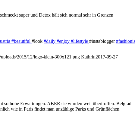
e schmeckt super und Detox hält sich normal sehr in Grenzen
ustria
#beautiful
#look
#daily
#enjoy
#lifestyle
#instablogger
#fashioni
nt/uploads/2015/12/logo-klein-300x121.png
Kathrin
2017-09-27
 nicht so hohe Erwartungen. ABER sie wurden weit übertroffen. Belgrad
hnlich wie in Paris findet man unzählige Parks und Grünflächen.