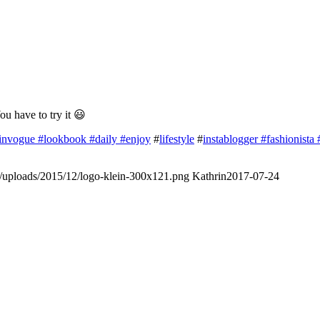
u have to try it 😃
invogue
#lookbook
#daily
#enjoy
#
lifestyle
#
instablogger
#fashionista
nt/uploads/2015/12/logo-klein-300x121.png
Kathrin
2017-07-24