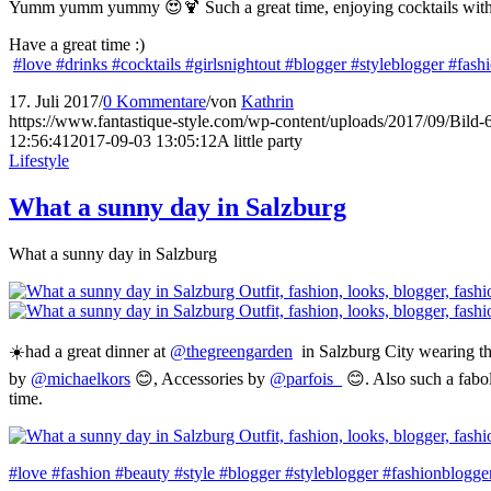
Yumm yumm yummy 😍🍹 Such a great time, enjoying cocktails with fri
Have a great time :)
#love
#drinks
#cocktails
#girlsnightout
#blogger
#styleblogger
#fash
17. Juli 2017
/
0 Kommentare
/
von
Kathrin
https://www.fantastique-style.com/wp-content/uploads/2017/09/Bild
12:56:41
2017-09-03 13:05:12
A little party
Lifestyle
What a sunny day in Salzburg
What a sunny day in Salzburg
☀️had a great dinner at
@thegreengarden
in Salzburg City wearing th
by
@michaelkors
😊, Accessories by
@parfois_
😊. Also such a fabol
time.
#love
#fashion
#beauty
#style
#blogger
#styleblogger
#fashionblogge