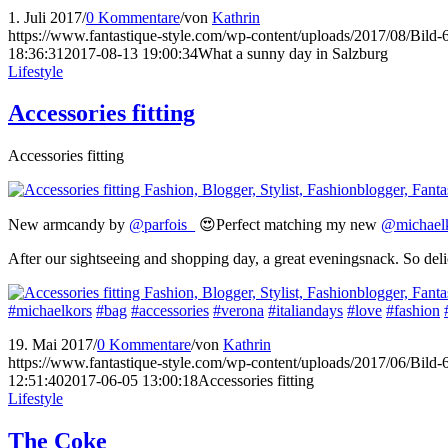
1. Juli 2017
/
0 Kommentare
/
von
Kathrin
https://www.fantastique-style.com/wp-content/uploads/2017/08/Bild
18:36:31
2017-08-13 19:00:34
What a sunny day in Salzburg
Lifestyle
Accessories fitting
Accessories fitting
New armcandy by
@parfois_
😍Perfect matching my new
@michael
After our sightseeing and shopping day, a great eveningsnack. So delici
#michaelkors
#bag
#accessories
#verona
#italiandays
#love
#fashion
19. Mai 2017
/
0 Kommentare
/
von
Kathrin
https://www.fantastique-style.com/wp-content/uploads/2017/06/Bild
12:51:40
2017-06-05 13:00:18
Accessories fitting
Lifestyle
The Coke