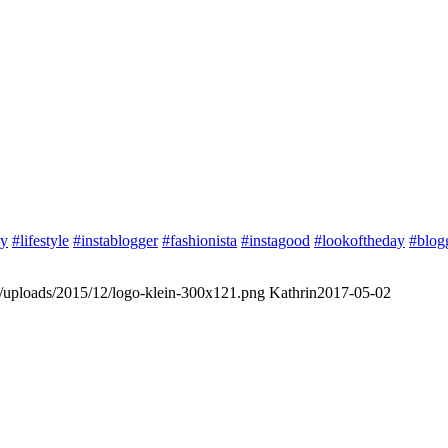
oy
#lifestyle
#instablogger
#fashionista
#instagood
#lookoftheday
#blog
nt/uploads/2015/12/logo-klein-300x121.png
Kathrin
2017-05-02