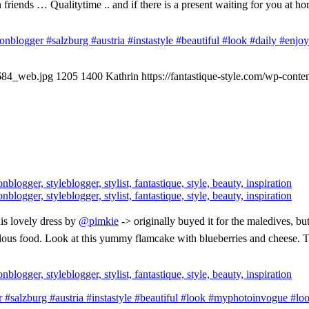
ends … Qualitytime .. and if there is a present waiting for you at ho
ionblogger
#salzburg
#austria
#instastyle
#beautiful
#look
#daily
#enjo
-684_web.jpg
1205
1400
Kathrin
https://fantastique-style.com/wp-cont
is lovely dress by
@pimkie
-> originally buyed it for the maledives, but 
ous food. Look at this yummy flamcake with blueberries and cheese. The
r
#salzburg
#austria
#instastyle
#beautiful
#look
#myphotoinvogue
#lo