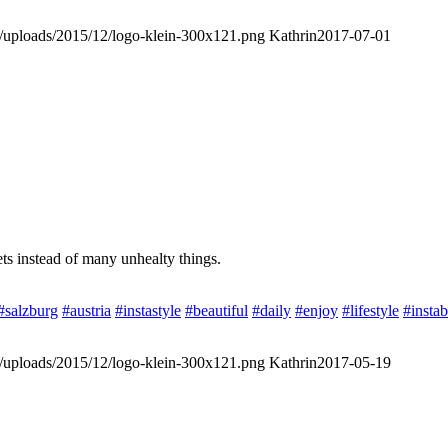
nt/uploads/2015/12/logo-klein-300x121.png
Kathrin
2017-07-01
ets instead of many unhealty things.
#salzburg
#austria
#instastyle
#beautiful
#daily
#enjoy
#lifestyle
#insta
nt/uploads/2015/12/logo-klein-300x121.png
Kathrin
2017-05-19