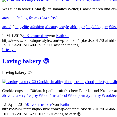
Was für ein toller 1.Mai 😍 traumhaftes Wetter, Cabrio fahren und ei
#tastethefeeling
#cocacola
#refresh
#potd
#
enjoylife
#fashion
#beauty
#style
#blogger
#styleblogger
#fas
1. Mai 2017
/
0 Kommentare
/
von
Kathrin
https://www.fantastique-style.com/wp-content/uploads/2017/05/Bild
15:30:34
2017-06-04 15:39:09
Taste the feeling
Lifestyle
Loving bakery 😍
Loving bakery 😍
Cookie cups aus Bärlauch gefüllt mit frischem Paprika und Kräuters
#love
#bakery
#enjoy
#food
#instafood
#foodporn
#yummy
#cookie
12. April 2017
/
0 Kommentare
/
von
Kathrin
https://www.fantastique-style.com/wp-content/uploads/2017/05/Bild
10:05:17
2017-05-29 10:09:39
Loving bakery 😍