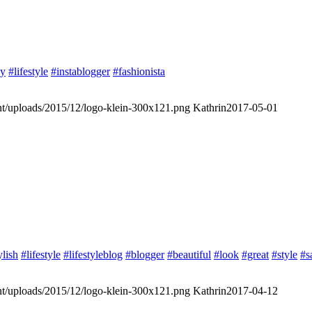
oy
#lifestyle
#instablogger
#fashionista
ent/uploads/2015/12/logo-klein-300x121.png
Kathrin
2017-05-01
ylish
#lifestyle
#lifestyleblog
#blogger
#beautiful
#look
#great
#style
#s
ent/uploads/2015/12/logo-klein-300x121.png
Kathrin
2017-04-12