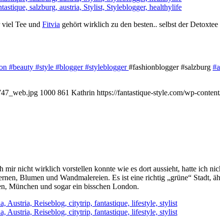
r viel Tee und
Fitvia
gehört wirklich zu den besten.. selbst der Detoxte
ion
#beauty
#style
#blogger
#styleblogger
#fashionblogger #salzburg
#a
-747_web.jpg
1000
861
Kathrin
https://fantastique-style.com/wp-conte
h mir nicht wirklich vorstellen konnte wie es dort aussieht, hatte ich
ternen, Blumen und Wandmalereien. Es ist eine richtig „grüne“ Stadt, ä
ien, München und sogar ein bisschen London.