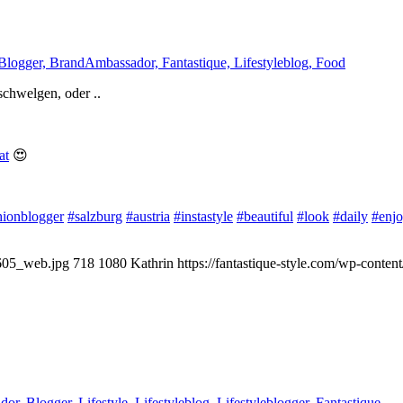
 schwelgen, oder ..
at
😍
hionblogger
#salzburg
#austria
#instastyle
#beautiful
#look
#daily
#enj
-605_web.jpg
718
1080
Kathrin
https://fantastique-style.com/wp-conte