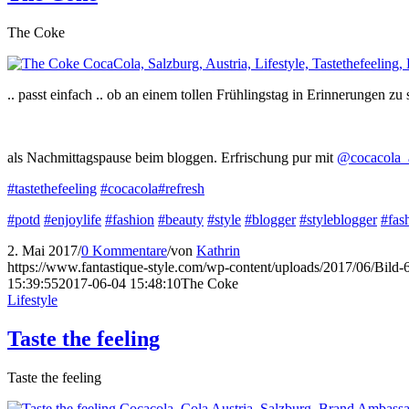
The Coke
.. passt einfach .. ob an einem tollen Frühlingstag in Erinnerungen zu
als Nachmittagspause beim bloggen. Erfrischung pur mit
@cocacola_
#tastethefeeling
#cocacola
#refresh
#potd
#enjoylife
#fashion
#beauty
#style
#blogger
#styleblogger
#fas
2. Mai 2017
/
0 Kommentare
/
von
Kathrin
https://www.fantastique-style.com/wp-content/uploads/2017/06/Bild
15:39:55
2017-06-04 15:48:10
The Coke
Lifestyle
Taste the feeling
Taste the feeling