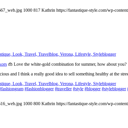
-667_web.jpg
1000
817
Kathrin
https://fantastique-style.com/wp-conte
kors
👜 Love the white-gold combination for summer, how about you?
ous and I think a really good idea to sell something healthy at the stre
#fashiongram
#fashionblogger
#traveller
#style
#blogger
#styleblogger
-616_web.jpg
1000
800
Kathrin
https://fantastique-style.com/wp-conte