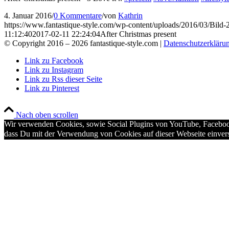
4. Januar 2016
/
0 Kommentare
/
von
Kathrin
https://www.fantastique-style.com/wp-content/uploads/2016/03/Bild
11:12:40
2017-02-11 22:24:04
After Christmas present
© Copyright 2016 –
2026 fantastique-style.com |
Datenschutzerkläru
Link zu Facebook
Link zu Instagram
Link zu Rss dieser Seite
Link zu Pinterest
Nach oben scrollen
Wir verwenden Cookies, sowie Social Plugins von YouTube, Facebook,
dass Du mit der Verwendung von Cookies auf dieser Webseite einvers