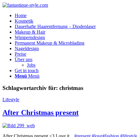
Home
Kosmetik
Dauerhafte Haarentfernung – Diodenlaser
Makeup & Hair
Wimperndesign
Permanent Makeup & Microblading
Nageldesign
Preise
Über uns
Jobs
Get in touch
Menü
Menü
Schlagwortarchiv für:
christmas
Lifestyle
After Christmas present
After Christmas present <3
Love it ..
#present
#love
#fashion
#lifestyl