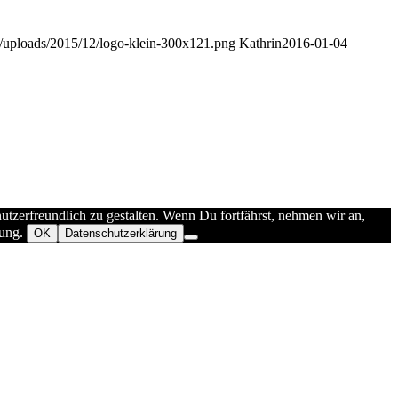
nt/uploads/2015/12/logo-klein-300x121.png
Kathrin
2016-01-04
tzerfreundlich zu gestalten. Wenn Du fortfährst, nehmen wir an,
rung.
OK
Datenschutzerklärung