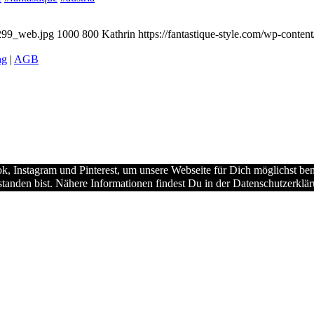
-299_web.jpg
1000
800
Kathrin
https://fantastique-style.com/wp-conte
ng
|
AGB
 Instagram und Pinterest, um unsere Webseite für Dich möglichst benu
tanden bist. Nähere Informationen findest Du in der Datenschutzerklä